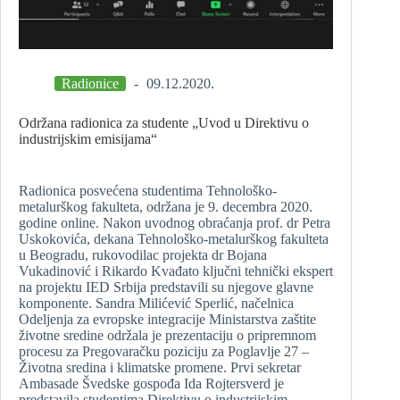
Radionice
09.12.2020.
Održana radionica za studente „Uvod u Direktivu o
industrijskim emisijama“
Radionica posvećena studentima Tehnološko-
metalurškog fakulteta, održana je 9. decembra 2020.
godine online. Nakon uvodnog obraćanja prof. dr Petra
Uskokovića, dekana Tehnološko-metalurškog fakulteta
u Beogradu, rukovodilac projekta dr Bojana
Vukadinović i Rikardo Kvađato ključni tehnički ekspert
na projektu IED Srbija predstavili su njegove glavne
komponente. Sandra Milićević Sperlić, načelnica
Odeljenja za evropske integracije Ministarstva zaštite
životne sredine održala je prezentaciju o pripremnom
procesu za Pregovaračku poziciju za Poglavlje 27 –
Životna sredina i klimatske promene. Prvi sekretar
Ambasade Švedske gospođa Ida Rojtersverd je
predstavila studentima Direktivu o industrijskim