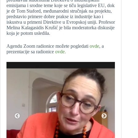
emisijama i srodne teme koje se tiču legislative EU, dok
je dr Tom Staford, međunarodni stručnjak na projektu,
predstavio primere dobre prakse iz industrije kao i
iskustva u primeni Direktive u Evropskoj uniji. Profesor
Melina Kalagasidis Krušić je bila moderatorka diskusije
koja je potom usledila.
Agendu Zoom radionice možete pogledati
ovde
, a
prezentacije sa radionice
ovde.