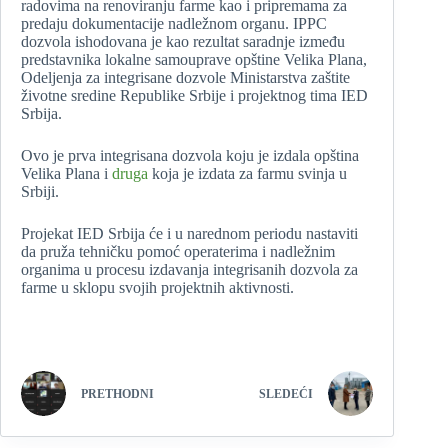
radovima na renoviranju farme kao i pripremama za
predaju dokumentacije nadležnom organu. IPPC
dozvola ishodovana je kao rezultat saradnje između
predstavnika lokalne samouprave opštine Velika Plana,
Odeljenja za integrisane dozvole Ministarstva zaštite
životne sredine Republike Srbije i projektnog tima IED
Srbija.
Ovo je prva integrisana dozvola koju je izdala opština
Velika Plana i
druga
koja je izdata za farmu svinja u
Srbiji.
Projekat IED Srbija će i u narednom periodu nastaviti
da pruža tehničku pomoć operaterima i nadležnim
organima u procesu izdavanja integrisanih dozvola za
farme u sklopu svojih projektnih aktivnosti.
PRETHODNI
SLEDEĆI