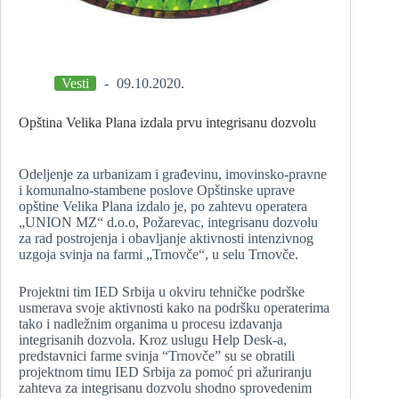
Vesti
09.10.2020.
Opština Velika Plana izdala prvu integrisanu dozvolu
Odeljenje za urbanizam i građevinu, imovinsko-pravne
i komunalno-stambene poslove Opštinske uprave
opštine Velika Plana izdalo je, po zahtevu operatera
„UNION MZ“ d.o.o, Požarevac, integrisanu dozvolu
za rad postrojenja i obavljanje aktivnosti intenzivnog
uzgoja svinja na farmi „Trnovče“, u selu Trnovče.
Projektni tim IED Srbija u okviru tehničke podrške
usmerava svoje aktivnosti kako na podršku operaterima
tako i nadležnim organima u procesu izdavanja
integrisanih dozvola. Kroz uslugu Help Desk-a,
predstavnici farme svinja “Trnovče” su se obratili
projektnom timu IED Srbija za pomoć pri ažuriranju
zahteva za integrisanu dozvolu shodno sprovedenim