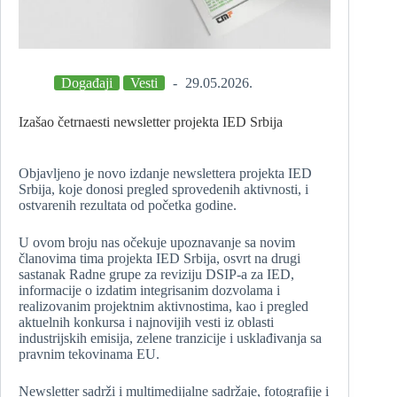
Događaji
Vesti
29.05.2026.
Izašao četrnaesti newsletter projekta IED Srbija
Objavljeno je novo izdanje newslettera projekta IED
Srbija, koje donosi pregled sprovedenih aktivnosti, i
ostvarenih rezultata od početka godine.
U ovom broju nas očekuje upoznavanje sa novim
članovima tima projekta IED Srbija, osvrt na drugi
sastanak Radne grupe za reviziju DSIP-a za IED,
informacije o izdatim integrisanim dozvolama i
realizovanim projektnim aktivnostima, kao i pregled
aktuelnih konkursa i najnovijih vesti iz oblasti
industrijskih emisija, zelene tranzicije i usklađivanja sa
pravnim tekovinama EU.
Newsletter sadrži i multimedijalne sadržaje, fotografije i