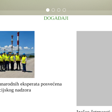
DOGAĐAJI
Izašao četrnaesti newsletter projekta IED Srbija
29.05.2026.