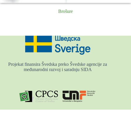
Brošure
Projekat finansira Švedska preko Švedske agencije za
međunarodni razvoj i saradnju SIDA
Centar za čistiju proizvodnju Tehnološko-metalurškog
fakulteta, Univerzitet u Beogradu