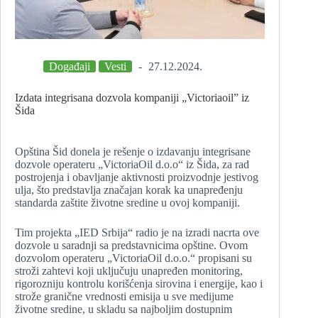
Događaji
Vesti
27.12.2024.
Izdata integrisana dozvola kompaniji „Victoriaoil” iz
Šida
Opština Šid donela je rešenje o izdavanju integrisane
dozvole operateru „VictoriaOil d.o.o“ iz Šida, za rad
postrojenja i obavljanje aktivnosti proizvodnje jestivog
ulja, što predstavlja značajan korak ka unapređenju
standarda zaštite životne sredine u ovoj kompaniji.
Tim projekta „IED Srbija“ radio je na izradi nacrta ove
dozvole u saradnji sa predstavnicima opštine. Ovom
dozvolom operateru „VictoriaOil d.o.o.“ propisani su
stroži zahtevi koji uključuju unapređen monitoring,
rigorozniju kontrolu korišćenja sirovina i energije, kao i
strože granične vrednosti emisija u sve medijume
životne sredine, u skladu sa najboljim dostupnim