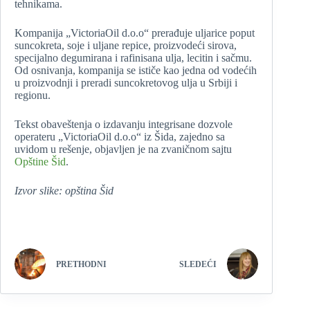
tehnikama.
Kompanija „VictoriaOil d.o.o“ prerađuje uljarice poput
suncokreta, soje i uljane repice, proizvodeći sirova,
specijalno degumirana i rafinisana ulja, lecitin i sačmu.
Od osnivanja, kompanija se ističe kao jedna od vodećih
u proizvodnji i preradi suncokretovog ulja u Srbiji i
regionu.
Tekst obaveštenja o izdavanju integrisane dozvole
operateru „VictoriaOil d.o.o“ iz Šida, zajedno sa
uvidom u rešenje, objavljen je na zvaničnom sajtu
Opštine Šid
.
Izvor slike: opština Šid
PRETHODNI
SLEDEĆI