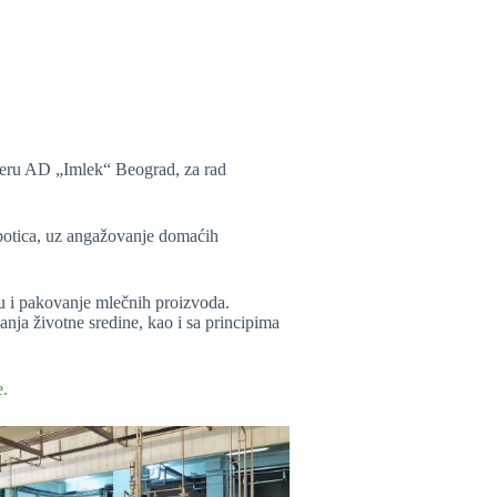
rateru AD „Imlek“ Beograd, za rad
ubotica, uz angažovanje domaćih
du i pakovanje mlečnih proizvoda.
nja životne sredine, kao i sa principima
e.