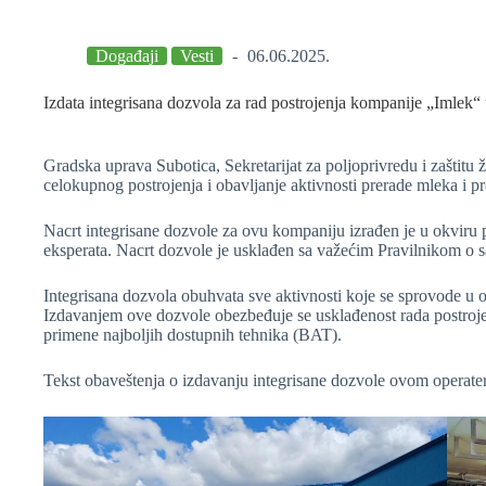
Događaji
Vesti
06.06.2025.
Izdata integrisana dozvola za rad postrojenja kompanije „Imlek“ 
Gradska uprava Subotica, Sekretarijat za poljoprivredu i zaštitu
celokupnog postrojenja i obavljanje aktivnosti prerade mleka i p
Nacrt integrisane dozvole za ovu kompaniju izrađen je u okviru
eksperata. Nacrt dozvole je usklađen sa važećim Pravilnikom o s
Integrisana dozvola obuhvata sve aktivnosti koje se sprovode u o
Izdavanjem ove dozvole obezbeđuje se usklađenost rada postrojen
primene najboljih dostupnih tehnika (BAT).
Tekst obaveštenja o izdavanju integrisane dozvole ovom operater