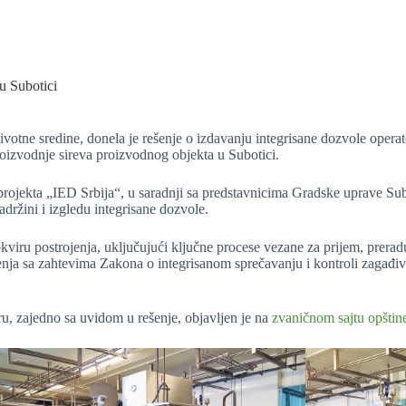
u Subotici
 životne sredine, donela je rešenje o izdavanju integrisane dozvole ope
roizvodnje sireva proizvodnog objekta u Subotici.
 projekta „IED Srbija“, u saradnji sa predstavnicima Gradske uprave S
adržini i izgledu integrisane dozvole.
kviru postrojenja, uključujući ključne procese vezane za prijem, prera
ja sa zahtevima Zakona o integrisanom sprečavanju i kontroli zagađiva
u, zajedno sa uvidom u rešenje, objavljen je na
zvaničnom sajtu opštin