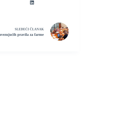
SLEDEĆI
ČLANAK
avezujućih pravila za farme