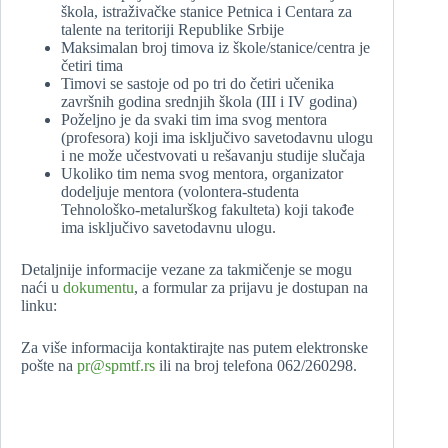
škola, istraživačke stanice Petnica i Centara za
talente na teritoriji Republike Srbije
Maksimalan broj timova iz škole/stanice/centra je
četiri tima
Timovi se sastoje od po tri do četiri učenika
završnih godina srednjih škola (III i IV godina)
Poželjno je da svaki tim ima svog mentora
(profesora) koji ima isključivo savetodavnu ulogu
i ne može učestvovati u rešavanju studije slučaja
Ukoliko tim nema svog mentora, organizator
dodeljuje mentora (volontera-studenta
Tehnološko-metalurškog fakulteta) koji takođe
ima isključivo savetodavnu ulogu.
Detaljnije informacije vezane za takmičenje se mogu
naći u
dokumentu
, a formular za prijavu je dostupan na
linku:
Za više informacija kontaktirajte nas putem elektronske
pošte na
pr@spmtf.rs
ili na broj telefona 062/260298.