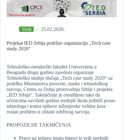
Vesti
25.02.2020.
Projekat IED Srbija podržao organizaciju „Tech case
study 2020“
Tehnološko-metalurški fakultet Univerziteta u
Beogradu drugu godinu zaredom organizuje
Tehnološku studiju slučaja „Tech case study 2020“ uz
podršku Ministarstva prosvete, nauke i tehnološkog
razvoja, Centra za čistiju proizvodnju Srbije i projekta
„IED Srbija“. Takmičenje je osmišljeno tako da
učenicima završnih godina srednjih škola približi posao
tehnologa i testira njihove inženjerske veštine kroz
realan problem iz oblasti održivog razvoja.
PROPOZICIJE TAKMIČENJA
Pravo na prijavu imaju timovi iz svih srednjih